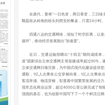
在唐代，要将“一日色变，两日香变，三日味
颗荔枝从岭南的枝头到西安的餐桌，只需24小时
四通八达的交通网络，缩短了时空距离，让发
循环”，推动经济发展跑出“加速度”。
近日，交通运输部晒出“十四五”期间成绩单，
道”国家综合立体交通网主骨架建成率超过90%，
立体交通网日臻完善，为中国式现代化建设提供坚实
通勤，1亿人次乘坐公交穿梭街巷，1亿人次乘坐出
客流奔涌、物流穿梭，彰显着中国繁荣发展的活力。
现常态化商业运营，超过4000公里公路完成了智
强国的基石，也为创新中国写下了一个个鲜活注脚