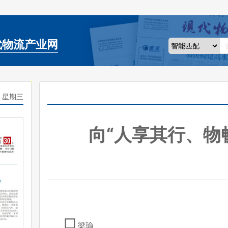
代物流产业网
日 星期三
向“人享其行、物
□
梁瑜