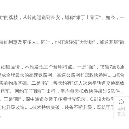
变”的荔枝，从岭南运送到长安，堪称“难于上青天”。如今，一
。
展红利惠及更多人。同时，也打通经济“大动脉”，畅通基层“微
细细品读，不难发现三个鲜明特点。一是“强”，“6轴7廊8通
建成全球最大的高速铁路网、高速公路网和邮政快递网……综合
的物质基础。二是“畅”，每天约有1亿人次乘坐轨道交通高效
租车、网约车“门到门”出行，平均每天揽收快件超过5亿件，
三是“新”，深中通道创造了多项世界纪录，C919大型客机实
能化升级改造……技术持续突破，装备不断升级，既筑牢了交通
返回
首页
。