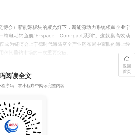
（链博会）新能源板块的聚光灯下，新能源动力系统领军企业宁
动钓鱼艇“E-space Com-pact系列”。这款集高效动
仅成为链博会上宁德时代海陆空全产业链布局中耀眼的海上经
用休闲垂钓市场的一次重要突破。
返回
首页
码阅读全文
小程序码，在小程序中阅读完整内容
展的浪潮中，“E-space Compact系列”应运而生。该艇
统，采用创新模块化集成设计，配合高效永磁同步电机，最高
船体设计精妙融合静音性与稳定性，真正实现“零排放、零噪
渔业的品质需求。