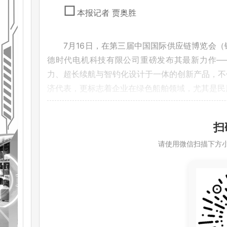
□
本报记者 贾奥胜
7月16日，在第三届中国国际供应链博览会
德时代电机科技有限公司重磅发布其最新力作——纯电
力、超长续航与智钓化设计于一体的创新产品，不
济代表，更标志着企业在绿色船舶领域，尤其是民
驭电逐浪，静享海趣
扫
请使用微信扫描下方
在全球“双碳”目标加速推进、电动船舶市场蓬勃发
搭载宁德时代电机自主研发的船舶高效驱动三电系
航速可达28节，全速航行续航时间更达4小时。
音”的沉浸式垂钓体验，精准契合现代环保型休闲
智钓科技，体验升级