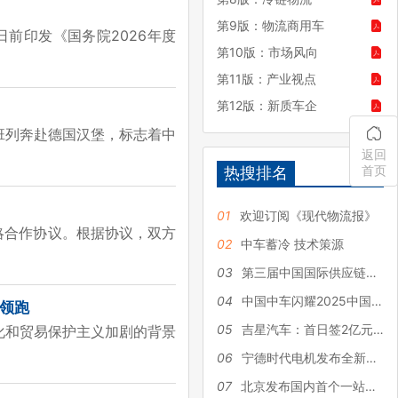
第9版：物流商用车
前印发《国务院2026年度
第10版：市场风向
第11版：产业视点
第12版：新质车企
欧班列奔赴德国汉堡，标志着中
返回
首页
热搜排名
01
欢迎订阅《现代物流报》
略合作协议。根据协议，双方
02
中车蓄冷 技术策源
03
第三届中国国际供应链促进博览会开幕式在京举办
04
中国中车闪耀2025中国国际供应链博览会
续领跑
05
吉星汽车：首日签2亿元醇氢重卡订单
化和贸易保护主义加剧的背景
06
宁德时代电机发布全新电动钓鱼艇
07
北京发布国内首个一站式具身智能公共服务平台